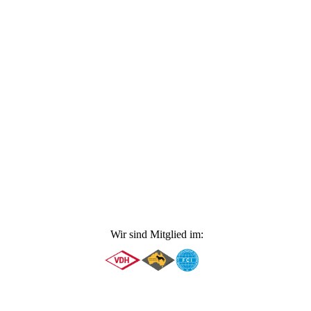
276297371_5264302306913960_5512403572546169110_n
Wir sind Mitglied im: