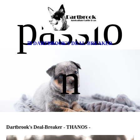
passio
DARTBROOK'S DEAL-BREAKER
n
Dartbrook's Deal-Breaker - THANOS -